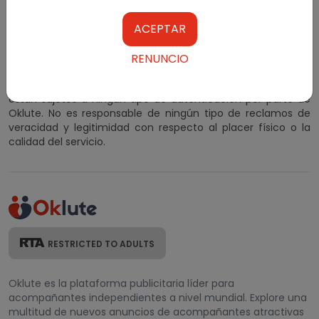
Oklute.com no interfiere entre los buscadores de placer y
los anunciantes.
ACEPTAR
Al suscribirse y utilizar nuestros anuncios clasificados,
acepta nuestros Términos y condiciones. Los anuncios
RENUNCIO
clasificados para adultos se publican con el consentimiento
de los editores. Los clasificados publicados en el sitio web no
están sujetos a ningún tipo de autenticación por parte de
Oklute. No es responsable de ningún tipo de reclamos de
veracidad y legitimidad con respecto al placer físico o la
calidad del servicio.
RESTRICTED TO ADULTS
Oklute es la plataforma publicitaria líder para
acompañantes independientes a nivel mundial. Explore una
multitud de nuevos anuncios de acompañantes atractivas