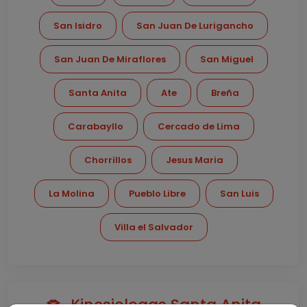
San Isidro
San Juan De Lurigancho
San Juan De Miraflores
San Miguel
Santa Anita
Ate
Breña
Carabayllo
Cercado de Lima
Chorrillos
Jesus Maria
La Molina
Pueblo Libre
San Luis
Villa el Salvador
Kinesiologas Santa Anita