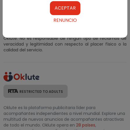
ACEPTAR
Al suscribirse y utilizar nuestros anuncios clasificados,
acepta nuestros Términos y condiciones. Los anuncios
RENUNCIO
clasificados para adultos se publican con el consentimiento
de los editores. Los clasificados publicados en el sitio web no
están sujetos a ningún tipo de autenticación por parte de
Oklute. No es responsable de ningún tipo de reclamos de
veracidad y legitimidad con respecto al placer físico o la
calidad del servicio.
RESTRICTED TO ADULTS
Oklute es la plataforma publicitaria líder para
acompañantes independientes a nivel mundial. Explore una
multitud de nuevos anuncios de acompañantes atractivas
de todo el mundo. Oklute opera en
28 países
,