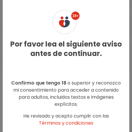
18+
Escorts Masculinos San Isidro
Por favor lea el siguiente aviso
antes de continuar.
Encuentros Casuales San
Isidro
Confirmo que tengo 18
o superior y reconozco
mi consentimiento para acceder a contenido
para adultos, incluidos textos e imágenes
explícitos.
He revisado y acepto cumplir con las
Términos y condiciones
Oklute.com no interfiere entre los buscadores de placer y
los anunciantes.