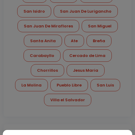
San Isidro
San Juan De Lurigancho
San Juan De Miraflores
San Miguel
Santa Anita
Ate
Breña
Carabayllo
Cercado de Lima
Chorrillos
Jesus Maria
La Molina
Pueblo Libre
San Luis
Villa el Salvador
Kinesiologas San Isidro