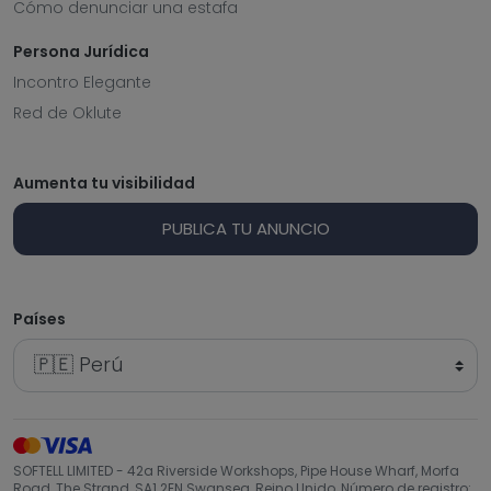
Cómo denunciar una estafa
Persona Jurídica
Incontro Elegante
Red de Oklute
Aumenta tu visibilidad
PUBLICA TU ANUNCIO
Países
SOFTELL LIMITED - 42a Riverside Workshops, Pipe House Wharf, Morfa
Road, The Strand, SA1 2EN Swansea, Reino Unido, Número de registro: