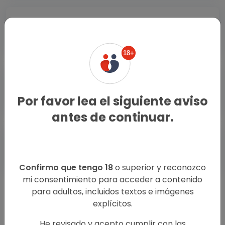
Kinesiologas San Juan De
Miraflores
18+
Escorts Masculinos San Juan
De Miraflores
Por favor lea el siguiente aviso
antes de continuar.
Encuentros Casuales San
Juan De Miraflores
Confirmo que tengo 18
o superior y reconozco
mi consentimiento para acceder a contenido
para adultos, incluidos textos e imágenes
explícitos.
He revisado y acepto cumplir con las