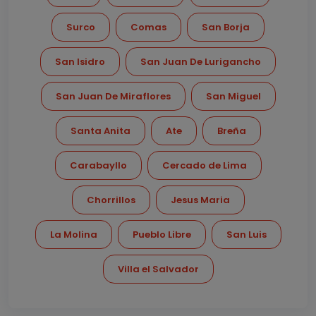
Surco
Comas
San Borja
San Isidro
San Juan De Lurigancho
San Juan De Miraflores
San Miguel
Santa Anita
Ate
Breña
Carabayllo
Cercado de Lima
Chorrillos
Jesus Maria
La Molina
Pueblo Libre
San Luis
Villa el Salvador