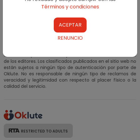
Términos y condiciones
ACEPTAR
Oklute.com no interfiere entre los buscadores de placer y
los anunciantes.
RENUNCIO
Al suscribirse y utilizar nuestros anuncios clasificados,
acepta nuestros Términos y condiciones. Los anuncios
clasificados para adultos se publican con el consentimiento
de los editores. Los clasificados publicados en el sitio web no
están sujetos a ningún tipo de autenticación por parte de
Oklute. No es responsable de ningún tipo de reclamos de
veracidad y legitimidad con respecto al placer físico o la
calidad del servicio.
RESTRICTED TO ADULTS