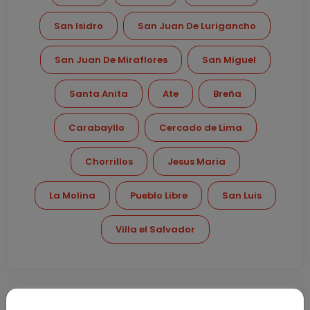
San Isidro
San Juan De Lurigancho
San Juan De Miraflores
San Miguel
Santa Anita
Ate
Breña
Carabayllo
Cercado de Lima
Chorrillos
Jesus Maria
La Molina
Pueblo Libre
San Luis
Villa el Salvador
Kinesiologas Lince