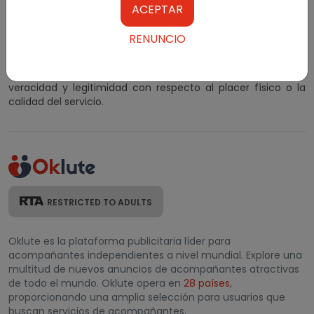
Al suscribirse y utilizar nuestros anuncios clasificados,
ACEPTAR
acepta nuestros Términos y condiciones. Los anuncios
clasificados para adultos se publican con el consentimiento
RENUNCIO
de los editores. Los clasificados publicados en el sitio web no
están sujetos a ningún tipo de autenticación por parte de
Oklute. No es responsable de ningún tipo de reclamos de
veracidad y legitimidad con respecto al placer físico o la
calidad del servicio.
RESTRICTED TO ADULTS
Oklute es la plataforma publicitaria líder para
acompañantes independientes a nivel mundial. Explore una
multitud de nuevos anuncios de acompañantes atractivas
de todo el mundo. Oklute opera en
28 países
,
proporcionando una amplia selección para usuarios que
buscan servicios de acompañantes.