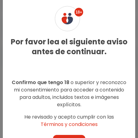
18+
Escorts Masculinos Lince
Por favor lea el siguiente aviso
antes de continuar.
Encuentros Casuales Lince
Confirmo que tengo 18
o superior y reconozco
mi consentimiento para acceder a contenido
para adultos, incluidos textos e imágenes
explícitos.
He revisado y acepto cumplir con las
Oklute.com no interfiere entre los buscadores de placer y
Términos y condiciones
los anunciantes.