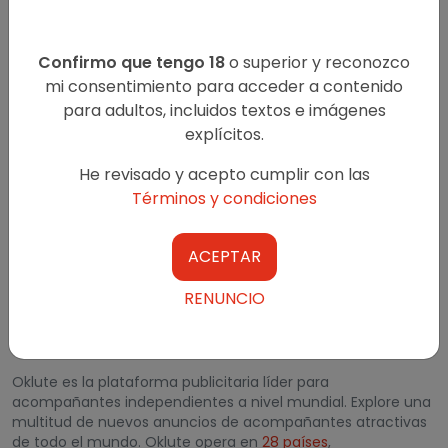
los anunciantes.
Al suscribirse y utilizar nuestros anuncios clasificados,
Confirmo que tengo 18
o superior y reconozco
acepta nuestros Términos y condiciones. Los anuncios
clasificados para adultos se publican con el consentimiento
mi consentimiento para acceder a contenido
de los editores. Los clasificados publicados en el sitio web no
para adultos, incluidos textos e imágenes
están sujetos a ningún tipo de autenticación por parte de
explícitos.
Oklute. No es responsable de ningún tipo de reclamos de
veracidad y legitimidad con respecto al placer físico o la
He revisado y acepto cumplir con las
calidad del servicio.
Términos y condiciones
ACEPTAR
RENUNCIO
RESTRICTED TO ADULTS
Oklute es la plataforma publicitaria líder para
acompañantes independientes a nivel mundial. Explore una
multitud de nuevos anuncios de acompañantes atractivas
de todo el mundo. Oklute opera en
28 países
,