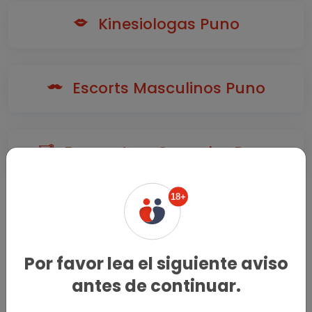
Kinesiologas Puno
Escorts Masculinos Puno
Encuentros Casuales Puno
18+
Atrévete a probar todos los lados del placer y vivir
una gran aventura con trans y travestis en Puno.
Por favor lea el siguiente aviso
antes de continuar.
Oklute.com no interfiere entre los buscadores de placer y