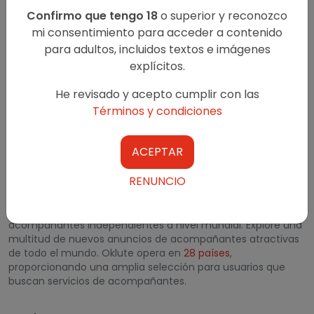
clasificados para adultos se publican con el consentimiento
Confirmo que tengo 18
o superior y reconozco
de los editores. Los clasificados publicados en el sitio web no
están sujetos a ningún tipo de autenticación por parte de
mi consentimiento para acceder a contenido
Oklute. No es responsable de ningún tipo de reclamos de
para adultos, incluidos textos e imágenes
veracidad y legitimidad con respecto al placer físico o la
explícitos.
calidad del servicio.
He revisado y acepto cumplir con las
Términos y condiciones
ACEPTAR
RESTRICTED TO ADULTS
RENUNCIO
Oklute es la plataforma publicitaria líder para
acompañantes independientes a nivel mundial. Explore una
multitud de nuevos anuncios de acompañantes atractivas
de todo el mundo. Oklute opera en
28 países
,
proporcionando una amplia selección para usuarios que
buscan servicios de acompañantes.