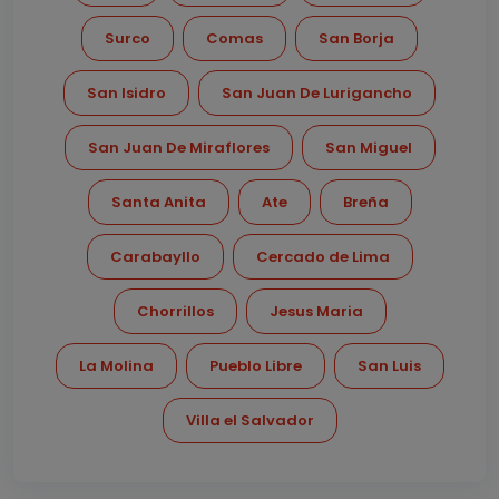
Surco
Comas
San Borja
San Isidro
San Juan De Lurigancho
San Juan De Miraflores
San Miguel
Santa Anita
Ate
Breña
Carabayllo
Cercado de Lima
Chorrillos
Jesus Maria
La Molina
Pueblo Libre
San Luis
Villa el Salvador