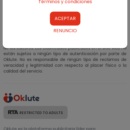
Términos y condiciones
Oklute.com no interfiere entre los buscadores de placer y
ACEPTAR
los anunciantes.
RENUNCIO
Al suscribirse y utilizar nuestros anuncios clasificados,
acepta nuestros Términos y condiciones. Los anuncios
clasificados para adultos se publican con el consentimiento
de los editores. Los clasificados publicados en el sitio web no
están sujetos a ningún tipo de autenticación por parte de
Oklute. No es responsable de ningún tipo de reclamos de
veracidad y legitimidad con respecto al placer físico o la
calidad del servicio.
RESTRICTED TO ADULTS
Oklute es la plataforma publicitaria líder para